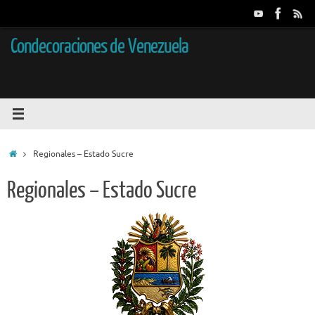
Saltar
al
contenido
Condecoraciones de Venezuela
Inicio
Regionales – Estado Sucre
Regionales – Estado Sucre