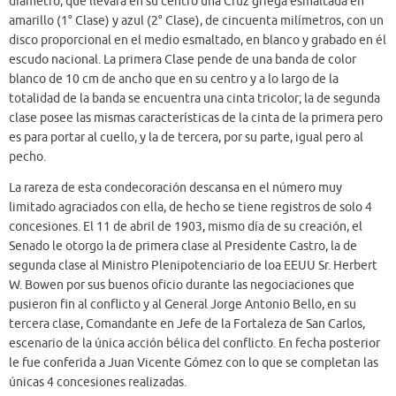
diámetro, que llevará en su centro una Cruz griega esmaltada en
amarillo (1° Clase) y azul (2° Clase), de cincuenta milímetros, con un
disco proporcional en el medio esmaltado, en blanco y grabado en él
escudo nacional. La primera Clase pende de una banda de color
blanco de 10 cm de ancho que en su centro y a lo largo de la
totalidad de la banda se encuentra una cinta tricolor; la de segunda
clase posee las mismas características de la cinta de la primera pero
es para portar al cuello, y la de tercera, por su parte, igual pero al
pecho.
La rareza de esta condecoración descansa en el número muy
limitado agraciados con ella, de hecho se tiene registros de solo 4
concesiones. El 11 de abril de 1903, mismo día de su creación, el
Senado le otorgo la de primera clase al Presidente Castro, la de
segunda clase al Ministro Plenipotenciario de loa EEUU Sr. Herbert
W. Bowen por sus buenos oficio durante las negociaciones que
pusieron fin al conflicto y al General Jorge Antonio Bello, en su
tercera clase, Comandante en Jefe de la Fortaleza de San Carlos,
escenario de la única acción bélica del conflicto. En fecha posterior
le fue conferida a Juan Vicente Gómez con lo que se completan las
únicas 4 concesiones realizadas.